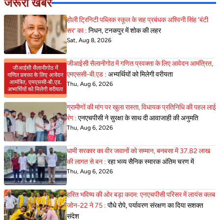
जरूरी खबरें
होली ट्रिनिटी पब्लिक स्कूल के सह प्रबंधक अश्विनी सिंह ‘बंटी
सर’ का :
निधन, टनकपुर में शोक की लहर
Sat, Aug 8, 2026
जीआईसी सैलानीगोठ में गणित प्रवक्ता के लिए आवेदन आमंत्रित,
एमएससी-बी.एड :
अभ्यर्थियों को मिलेगी वरीयता
Thu, Aug 6, 2026
ग्रामीणों की मांग पर खुला रास्ता, विधायक प्रतिनिधि की पहल लाई
रंग :
एनएचपीसी ने सुरक्षा के साथ दी आवाजाही की अनुमति
Thu, Aug 6, 2026
धामी सरकार का वीर जवानों को सम्मान, बनबसा में 37.82 लाख
की लागत से बन :
रहा भव्य सैनिक स्मारक अंतिम चरण में
Thu, Aug 6, 2026
हरित भविष्य की ओर बड़ा कदम: एनएचपीसी परिसर में लायंस क्लब
जोन-22 ने 75 :
पौधे रोपे, पर्यावरण संरक्षण का दिया सशक्त
संदेश