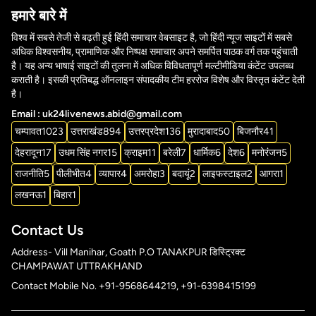
हमारे बारे में
विश्व में सबसे तेजी से बढ़ती हुई हिंदी समाचार वेबसाइट है, जो हिंदी न्यूज साइटों में सबसे
अधिक विश्वसनीय, प्रामाणिक और निष्पक्ष समाचार अपने समर्पित पाठक वर्ग तक पहुंचाती
है। यह अन्य भाषाई साइटों की तुलना में अधिक विविधतापूर्ण मल्टीमीडिया कंटेंट उपलब्ध
कराती है। इसकी प्रतिबद्ध ऑनलाइन संपादकीय टीम हररोज विशेष और विस्तृत कंटेंट देती
है।
Email : uk24livenews.abid@gmail.com
चम्पावत
1023
उत्तराखंड
894
उत्तरप्रदेश
136
मुरादाबाद
50
बिजनौर
41
देहरादून
17
उधम सिंह नगर
15
क्राइम
11
बरेली
7
धार्मिक
6
देश
6
मनोरंजन
5
राजनीति
5
पीलीभीत
4
व्यापार
4
अमरोहा
3
बदायूं
2
लाइफस्टाइल
2
आगरा
1
लखनऊ
1
बिहार
1
Contact Us
Address- Vill Manihar, Goath P.O TANAKPUR डिस्ट्रिक्ट
CHAMPAWAT UTTRAKHAND
Contact Mobile No. +91-9568644219, +91-6398415199