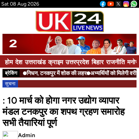
Sat 08 Aug 2026
होम
देश
उत्तराखंड
क्राइम
उत्तरप्रदेश
बिहार
राजनीति
मनोर
निधन, टनकपुर में शोक की लहर
अभ्यर्थियों को मिलेगी वरीयता
ब्रेकिंग
सुचना
: 10 मार्च को होगा नगर उद्योग व्यापार
मंडल टनकपुर का शपथ ग्रहण समारोह
सभी तैयारियां पूर्ण
Admin