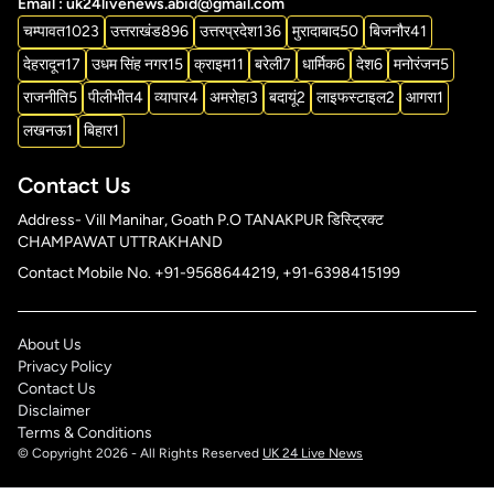
Email : uk24livenews.abid@gmail.com
चम्पावत
1023
उत्तराखंड
896
उत्तरप्रदेश
136
मुरादाबाद
50
बिजनौर
41
देहरादून
17
उधम सिंह नगर
15
क्राइम
11
बरेली
7
धार्मिक
6
देश
6
मनोरंजन
5
राजनीति
5
पीलीभीत
4
व्यापार
4
अमरोहा
3
बदायूं
2
लाइफस्टाइल
2
आगरा
1
लखनऊ
1
बिहार
1
Contact Us
Address- Vill Manihar, Goath P.O TANAKPUR डिस्ट्रिक्ट
CHAMPAWAT UTTRAKHAND
Contact Mobile No. +91-9568644219, +91-6398415199
About Us
Privacy Policy
Contact Us
Disclaimer
Terms & Conditions
© Copyright 2026 - All Rights Reserved
UK 24 Live News