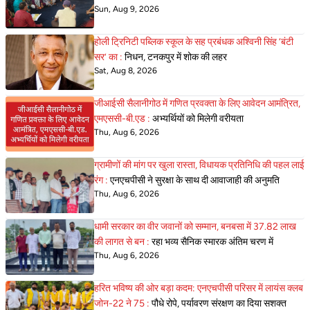
Sun, Aug 9, 2026
होली ट्रिनिटी पब्लिक स्कूल के सह प्रबंधक अश्विनी सिंह ‘बंटी
सर’ का :
निधन, टनकपुर में शोक की लहर
Sat, Aug 8, 2026
जीआईसी सैलानीगोठ में गणित प्रवक्ता के लिए आवेदन आमंत्रित,
एमएससी-बी.एड :
अभ्यर्थियों को मिलेगी वरीयता
Thu, Aug 6, 2026
ग्रामीणों की मांग पर खुला रास्ता, विधायक प्रतिनिधि की पहल लाई
रंग :
एनएचपीसी ने सुरक्षा के साथ दी आवाजाही की अनुमति
Thu, Aug 6, 2026
धामी सरकार का वीर जवानों को सम्मान, बनबसा में 37.82 लाख
की लागत से बन :
रहा भव्य सैनिक स्मारक अंतिम चरण में
Thu, Aug 6, 2026
हरित भविष्य की ओर बड़ा कदम: एनएचपीसी परिसर में लायंस क्लब
जोन-22 ने 75 :
पौधे रोपे, पर्यावरण संरक्षण का दिया सशक्त