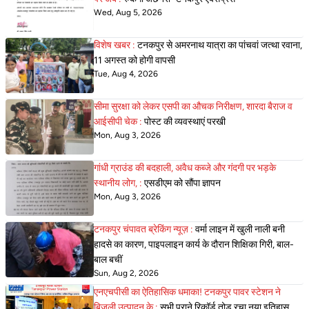
Wed, Aug 5, 2026
विशेष खबर :
टनकपुर से अमरनाथ यात्रा का पांचवां जत्था रवाना,
11 अगस्त को होगी वापसी
Tue, Aug 4, 2026
सीमा सुरक्षा को लेकर एसपी का औचक निरीक्षण, शारदा बैराज व
आईसीपी चेक :
पोस्ट की व्यवस्थाएं परखी
Mon, Aug 3, 2026
गांधी ग्राउंड की बदहाली, अवैध कब्जे और गंदगी पर भड़के
स्थानीय लोग, :
एसडीएम को सौंपा ज्ञापन
Mon, Aug 3, 2026
टनकपुर चंपावत ब्रेकिंग न्यूज़ :
वर्मा लाइन में खुली नाली बनी
हादसे का कारण, पाइपलाइन कार्य के दौरान शिक्षिका गिरी, बाल-
बाल बचीं
Sun, Aug 2, 2026
एनएचपीसी का ऐतिहासिक धमाका! टनकपुर पावर स्टेशन ने
बिजली उत्पादन के :
सभी पुराने रिकॉर्ड तोड़ रचा नया इतिहास