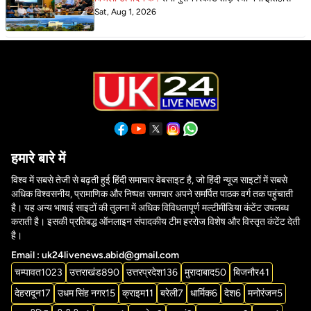
Sat, Aug 1, 2026
हमारे बारे में
विश्व में सबसे तेजी से बढ़ती हुई हिंदी समाचार वेबसाइट है, जो हिंदी न्यूज साइटों में सबसे
अधिक विश्वसनीय, प्रामाणिक और निष्पक्ष समाचार अपने समर्पित पाठक वर्ग तक पहुंचाती
है। यह अन्य भाषाई साइटों की तुलना में अधिक विविधतापूर्ण मल्टीमीडिया कंटेंट उपलब्ध
कराती है। इसकी प्रतिबद्ध ऑनलाइन संपादकीय टीम हररोज विशेष और विस्तृत कंटेंट देती
है।
Email : uk24livenews.abid@gmail.com
चम्पावत
1023
उत्तराखंड
890
उत्तरप्रदेश
136
मुरादाबाद
50
बिजनौर
41
देहरादून
17
उधम सिंह नगर
15
क्राइम
11
बरेली
7
धार्मिक
6
देश
6
मनोरंजन
5