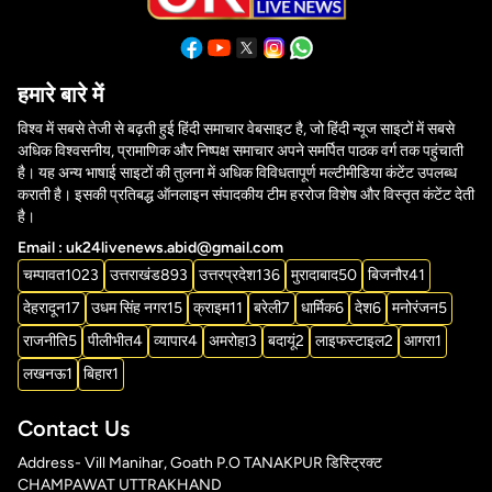
हमारे बारे में
विश्व में सबसे तेजी से बढ़ती हुई हिंदी समाचार वेबसाइट है, जो हिंदी न्यूज साइटों में सबसे
अधिक विश्वसनीय, प्रामाणिक और निष्पक्ष समाचार अपने समर्पित पाठक वर्ग तक पहुंचाती
है। यह अन्य भाषाई साइटों की तुलना में अधिक विविधतापूर्ण मल्टीमीडिया कंटेंट उपलब्ध
कराती है। इसकी प्रतिबद्ध ऑनलाइन संपादकीय टीम हररोज विशेष और विस्तृत कंटेंट देती
है।
Email : uk24livenews.abid@gmail.com
चम्पावत
1023
उत्तराखंड
893
उत्तरप्रदेश
136
मुरादाबाद
50
बिजनौर
41
देहरादून
17
उधम सिंह नगर
15
क्राइम
11
बरेली
7
धार्मिक
6
देश
6
मनोरंजन
5
राजनीति
5
पीलीभीत
4
व्यापार
4
अमरोहा
3
बदायूं
2
लाइफस्टाइल
2
आगरा
1
लखनऊ
1
बिहार
1
Contact Us
Address- Vill Manihar, Goath P.O TANAKPUR डिस्ट्रिक्ट
CHAMPAWAT UTTRAKHAND